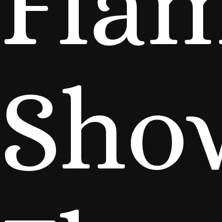
Fla
Sho