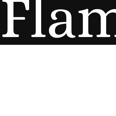
Fla
Sho