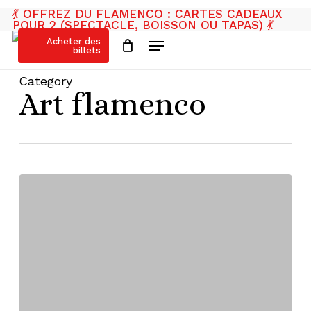
Cart
Close
Skip
💃 OFFREZ DU FLAMENCO : CARTES CADEAUX
Cart
to
POUR 2 (SPECTACLE, BOISSON OU TAPAS) 💃
Menu
main
Acheter des
billets
content
Category
Art flamenco