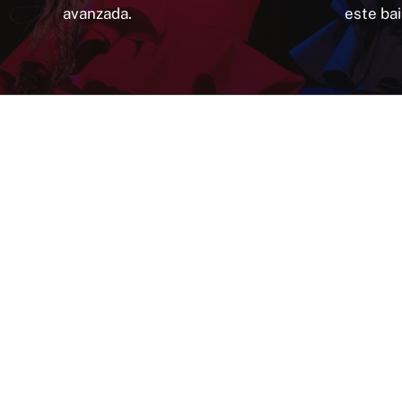
avanzada.
este bai