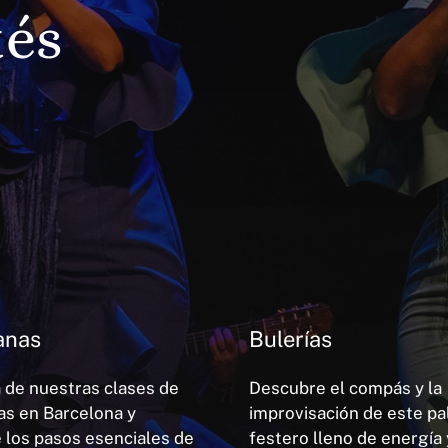
tés
anas
Bulerías
a de nuestras clases de
Descubre el compás y la
as en Barcelona y
improvisación de este pa
 los pasos esenciales de
festero lleno de energía 