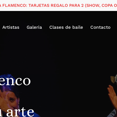
A FLAMENCO: TARJETAS REGALO PARA 2 (SHOW, COPA O 
Cart
Artistas
Galeria
Clases de baile
Contacto
enco
 arte