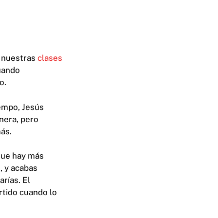
n nuestras
clases
uando
o.
iempo, Jesús
nera, pero
ás.
que hay más
, y acabas
rías. El
rtido cuando lo