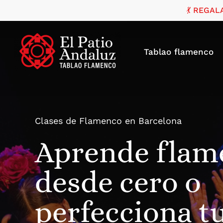
Skip
💃 REGAL
to
main
content
Tablao flamenco
Clases de Flamenco en Barcelona
Aprende flam
desde cero o
perfecciona tu