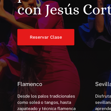
con Jesús Cor
Reservar Clase
Flamenco
Sevill
Desde los palos tradicionales
Disfrut
como soleá o tangos, hasta
sevillan
zapateado y técnica flamenca
aprende