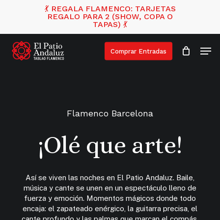
Skip
💃 REGALA FLAMENCO: TARJETAS
REGALO PARA 2 (SHOW, COPA O
to
Cart
Close
TAPAS) 💃
Cart
main
content
Men
Comprar Entradas
Flamenco Barcelona
¡Olé que arte!
Así se viven las noches en El Patio Andaluz. Baile,
música y cante se unen en un espectáculo lleno de
fuerza y emoción. Momentos mágicos donde todo
encaja: el zapateado enérgico, la guitarra precisa, el
cante profundo y las palmas que marcan el compás.